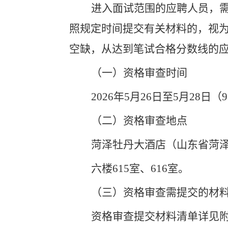
进入面试范围的应聘人员，
照规定时间提交有关材料的，视
空缺，从达到笔试合格分数线的
（一）资格审查时间
2026
年
5
月
26
日至
5
月
28
日（
9
（二）资格审查地点
菏泽牡丹大酒店（山东省菏
六楼
615
室、
616
室。
（三）资格审查需提交的材
资格审查提交材料清单详见