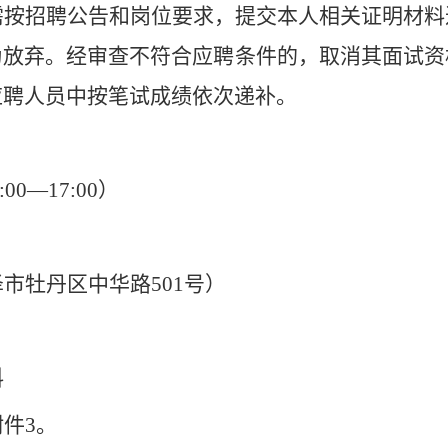
需按招聘公告和岗位要求，提交本人相关证明材料
为放弃。经审查不符合应聘条件的，取消其面试资
应聘人员中按笔试成绩依次递补。
:00
—
17:00
）
泽市牡丹区中华路
501
号）
料
附件
3
。