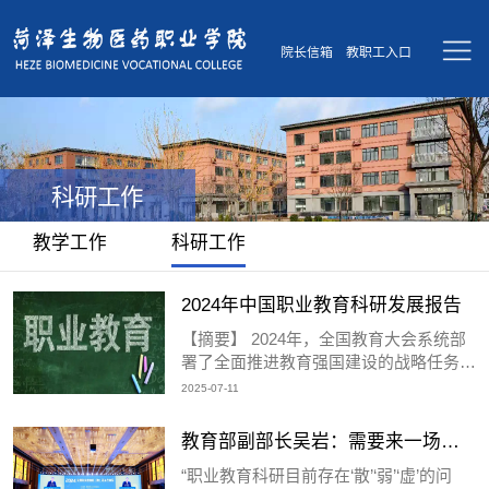
院长信箱
教职工入口
科研工作
教学工作
科研工作
2024年中国职业教育科研发展报告
【摘要】 2024年，全国教育大会系统部
署了全面推进教育强国建设的战略任务和
重大举措，教育强国建设的主攻方向和战
2025-07-11
略布局更加明晰，职业教育战线围绕“教
育强国、职教何为”深入研究、积极探
教育部副部长吴岩：需要来一场职
索。为2024年我国职业教育的思想与探
业教育科研的真革命
“职业教育科研目前存在‘散’‘弱’‘虚’的问
索画像，本刊编辑部邀约9位学者，围绕