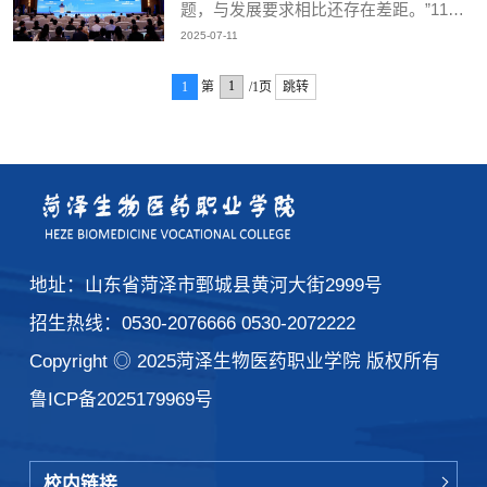
题，与发展要求相比还存在差距。”11月
职业教育改革重点领域在科研及实践探索
14日，在济南召开的2024年全国职业教
方面的进展进行综述，并在此基础上形成
2025-07-11
育科（教）研工作会议上，教育部副部长
了期刊视角的2024年中国职业教育科研
吴岩直指当前职业教育科研存在的问题。
发展报告。【关键词】 职业教育；科
1
第
/1页
跳转
11月14日至15日，2024年全国职业教育
研；前沿热点；改革实践；...
科（教）研工作会议在济南召开。主办方
供图吴岩指出，职业教育正处于转型、转
折期，面临四个变化：一是，从全国教育
大会开始，整个教育事业进入建设教育强
国频道；二是，国际形势风云变幻，教育
包括职业教育面临着风高浪急，...
地址：山东省菏泽市鄄城县黄河大街2999号
招生热线：0530-2076666 0530-2072222
Copyright ◎ 2025菏泽生物医药职业学院 版权所有
鲁ICP备2025179969号
药学院
校内链接